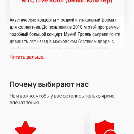
МТС Live Холл (бывш. Юпитер)
Акустические концерты – редкий и уникальный формат
для коллектива. До появления в 2018-м этой программы,
подобный большой концерт Мумий Тролль сыграли почти
двадцать лет назад в московском Гостином дворе, с
симфоническим оркестром, диджеями, рэперами и
танцевальным коллективом.
Читать дальше...
На концерте в Нижнем Новгороде они могут не только
поменяться ролями, но и пригласить на сцену
Почему выбирают нас
«инопланетных гостей» – кто знает, каких, ведь Мумий
Тролль – мастера загадок. «У нас каждый музыкант – это
Нам важно, чтобы у вас остались только яркие
целый оркестр, и потому мы выступаем без
впечатления
симфонического оркестра» – говорит Илья Лагутенко, от
которого на сцене также стоит ждать сюрпризов.