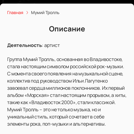
Главная
Мумий Тролль
Описание
Деятельность
:
артист
Группа Мумий Тролль, основанная во Владивостоке,
стала настоящим символом российской рок-музыки.
С момента своего появления на музыкальной сцене,
коллектив под руководством Ильи Лагутенко
завоевал сердца миллионов поклонников. Их первый
альбом «Морская» стал настоящим прорывом, а хиты,
такие как «Владивосток 2000», стали классикой.
Мумий Тролль – это не только музыка, но и
уникальный стиль, который сочетает в себе
элементы рока, поп-музыки и альтернативы.