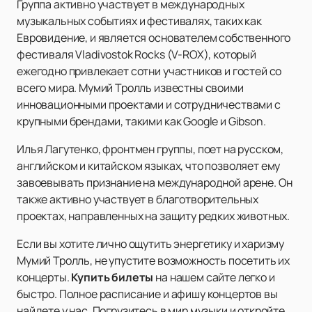
Группа активно участвует в международных
музыкальных событиях и фестивалях, таких как
Евровидение, и является основателем собственного
фестиваля Vladivostok Rocks (V-ROX), который
ежегодно привлекает сотни участников и гостей со
всего мира. Мумий Тролль известны своими
инновационными проектами и сотрудничествами с
крупными брендами, такими как Google и Gibson.
Илья Лагутенко, фронтмен группы, поет на русском,
английском и китайском языках, что позволяет ему
завоевывать признание на международной арене. Он
также активно участвует в благотворительных
проектах, направленных на защиту редких животных.
Если вы хотите лично ощутить энергетику и харизму
Мумий Тролль, не упустите возможность посетить их
концерты.
Купить билеты
на нашем сайте легко и
быстро. Полное расписание и афишу концертов вы
найдете у нас. Погрузитесь в мир музыки и откройте