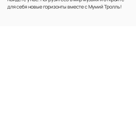
для себя новые горизонты вместе с Мумий Тролль!
МУМИЙ ТРОЛЛЬ
Афиша и
билеты
Новости
О группе
О нас